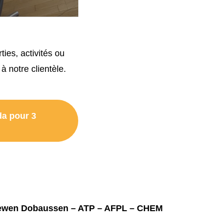
ies, activités ou
à notre clientèle.
da pour 3
Liewen Dobaussen – ATP – AFPL – CHEM