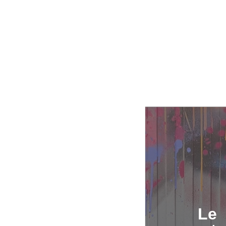
Différents
ateliers au s
de notre cen
de jour et d
centres d
Le
rencontre