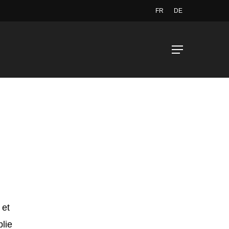
FR
DE
Menu
 et
lie