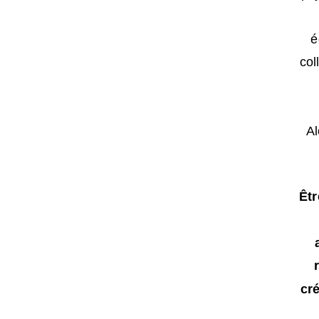
é
col
Al
Êtr
cré