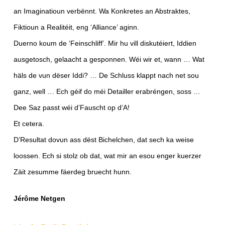
an Imaginatioun verbënnt. Wa Konkretes an Abstraktes,
Fiktioun a Realitéit, eng ‘Alliance’ aginn.
Duerno koum de ‘Feinschliff’. Mir hu vill diskutéiert, Iddien
ausgetosch, gelaacht a gesponnen. Wéi wir et, wann … Wat
häls de vun dëser Iddi? … De Schluss klappt nach net sou
ganz, well … Ech géif do méi Detailler erabréngen, soss …
Dee Saz passt wéi d’Fauscht op d’A!
Et cetera.
D’Resultat dovun ass dëst Bichelchen, dat sech ka weise
loossen. Ech si stolz ob dat, wat mir an esou enger kuerzer
Zäit zesumme fäerdeg bruecht hunn.
Jérôme Netgen