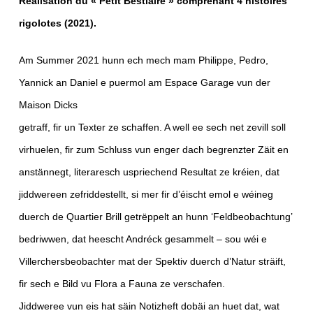
Réalisation du « Petit Bestiaire » comprenant 4 histoires
rigolotes (2021).
Am Summer 2021 hunn ech mech mam Philippe, Pedro,
Yannick an Daniel e puermol am Espace Garage vun der
Maison Dicks
getraff, fir un Texter ze schaffen. A well ee sech net zevill soll
virhuelen, fir zum Schluss vun enger dach begrenzter Zäit en
anstännegt, literaresch uspriechend Resultat ze kréien, dat
jiddwereen zefriddestellt, si mer fir d’éischt emol e wéineg
duerch de Quartier Brill getrëppelt an hunn ‘Feldbeobachtung’
bedriwwen, dat heescht Andréck gesammelt – sou wéi e
Villerchersbeobachter mat der Spektiv duerch d’Natur sträift,
fir sech e Bild vu Flora a Fauna ze verschafen.
Jiddweree vun eis hat säin Notizheft dobäi an huet dat, wat