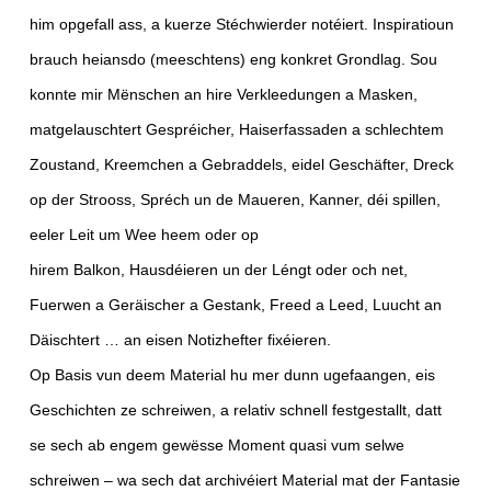
him opgefall ass, a kuerze Stéchwierder notéiert. Inspiratioun
brauch heiansdo (meeschtens) eng konkret Grondlag. Sou
konnte mir Mënschen an hire Verkleedungen a Masken,
matgelauschtert Gespréicher, Haiserfassaden a schlechtem
Zoustand, Kreemchen a Gebraddels, eidel Geschäfter, Dreck
op der Strooss, Spréch un de Maueren, Kanner, déi spillen,
eeler Leit um Wee heem oder op
hirem Balkon, Hausdéieren un der Léngt oder och net,
Fuerwen a Geräischer a Gestank, Freed a Leed, Luucht an
Däischtert … an eisen Notizhefter fixéieren.
Op Basis vun deem Material hu mer dunn ugefaangen, eis
Geschichten ze schreiwen, a relativ schnell festgestallt, datt
se sech ab engem gewësse Moment quasi vum selwe
schreiwen – wa sech dat archivéiert Material mat der Fantasie