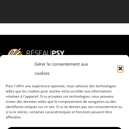
Gérer le consentement aux
cookies
Pour t'offrir une expérience optimale, nous utilisons des technologies
Adresse
telles que les cookies pour stocker et/ou accéder aux informations
relatives à l'appareil. Si tu acceptes ces technologies, nous pouvons
RESEAU PSY – PSYCHESCH HËLLEF
traiter des données telles que le comportement de navigation ou des
DOBAUSSEN a.s.b.l.
identifiants uniques sur ce site. Si tu ne donnes pas ton consentement ou
si tu le retires, certaines caractéristiques et fonctions peuvent être
8, rue Pierre Claude
affectées.
L-4063 Esch-sur-Alzette