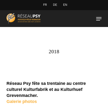
Skip
FR
DE
EN
to
Close
Menu
main
Menu
content
2018
Réseau Psy fête sa trentaine au centre
culturel Kulturfabrik et au Kulturhuef
Grevenmacher.
Galerie photos