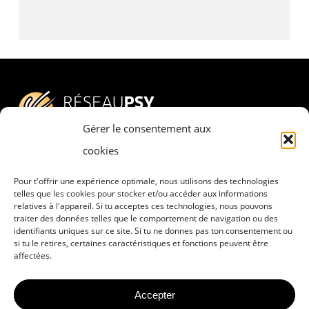
Gérer le consentement aux
cookies
Pour t'offrir une expérience optimale, nous utilisons des technologies
Adresse
telles que les cookies pour stocker et/ou accéder aux informations
relatives à l'appareil. Si tu acceptes ces technologies, nous pouvons
RESEAU PSY – PSYCHESCH HËLLEF
traiter des données telles que le comportement de navigation ou des
DOBAUSSEN a.s.b.l.
identifiants uniques sur ce site. Si tu ne donnes pas ton consentement ou
si tu le retires, certaines caractéristiques et fonctions peuvent être
8, rue Pierre Claude
affectées.
L-4063 Esch-sur-Alzette
Accepter