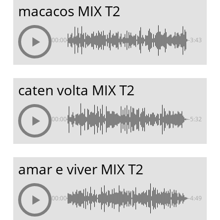
macacos MIX T2
00:00
-3:43
caten volta MIX T2
00:00
-5:32
amar e viver MIX T2
00:00
-4:49