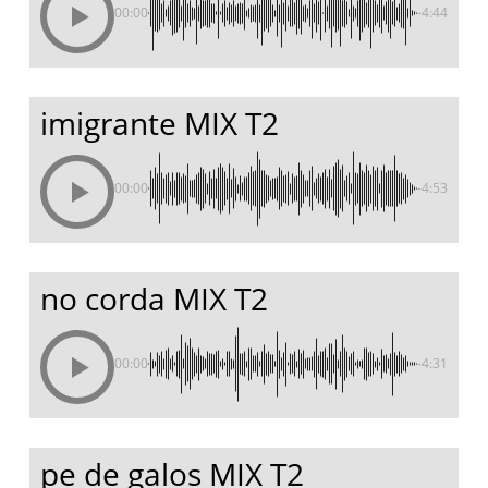
00:00
-4:44
imigrante MIX T2
00:00
-4:53
no corda MIX T2
00:00
-4:31
pe de galos MIX T2