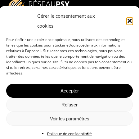
Gérer le consentement aux
cookies
Pour t'offrir une expérience optimale, nous utilisons des technologies
Adresse
telles que les cookies pour stocker et/ou accéder aux informations
relatives à l'appareil. Si tu acceptes ces technologies, nous pouvons
RESEAU PSY – PSYCHESCH HËLLEF
traiter des données telles que le comportement de navigation ou des
DOBAUSSEN a.s.b.l.
identifiants uniques sur ce site. Si tu ne donnes pas ton consentement ou
si tu le retires, certaines caractéristiques et fonctions peuvent être
8, rue Pierre Claude
affectées.
L-4063 Esch-sur-Alzette
Accepter
Refuser
Politique de confidentialité
Voir les paramètres
Contact
Politique de confidentialité