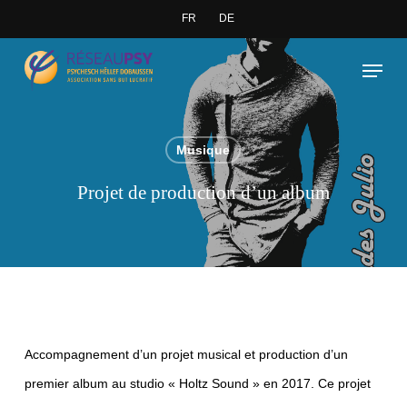
Skip
FR
DE
to
Close
Menu
main
Menu
content
Musique
Projet de production d’un album
Accompagnement d’un projet musical et production d’un
premier album au studio « Holtz Sound » en 2017. Ce projet