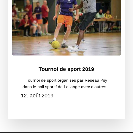
et
sport
mental
2019
Tournoi
Tournoi de sport 2019
de
sport
Tournoi de sport organisés par Réseau Psy
dans le hall sportif de Lallange avec d'autres…
2019
12. août 2019