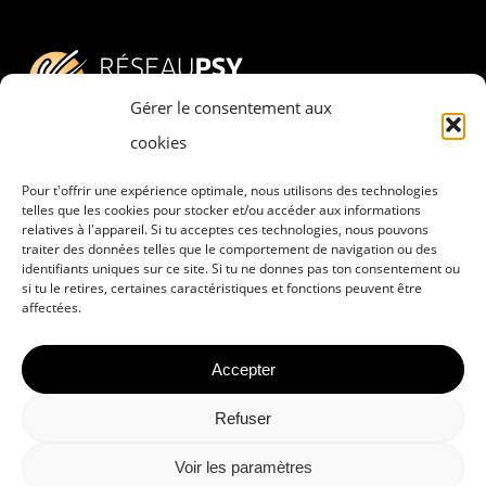
Gérer le consentement aux
cookies
Pour t'offrir une expérience optimale, nous utilisons des technologies
Adresse
telles que les cookies pour stocker et/ou accéder aux informations
relatives à l'appareil. Si tu acceptes ces technologies, nous pouvons
RESEAU PSY – PSYCHESCH HËLLEF
traiter des données telles que le comportement de navigation ou des
DOBAUSSEN a.s.b.l.
identifiants uniques sur ce site. Si tu ne donnes pas ton consentement ou
si tu le retires, certaines caractéristiques et fonctions peuvent être
8, rue Pierre Claude
affectées.
L-4063 Esch-sur-Alzette
Accepter
Refuser
Politique de confidentialité
Voir les paramètres
Contact