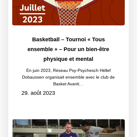
–
Pour
un
Basketball
bien-
Basketball – Tournoi « Tous
–
être
ensemble » – Pour un bien-être
Tournoi
physique
physique et mental
« Tous
et
ensemble »
En juin 2023, Réseau Psy-Psychesch Hëllef
mental
Dobaussen organisait ensemble avec le club de
–
Basket Avanti…
Pour
29. août 2023
un
bien-
être
Tournoi
physique
de