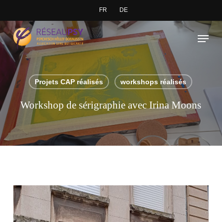
Skip
FR
DE
to
Close
Menu
main
Menu
content
Projets CAP réalisés
workshops réalisés
Workshop de sérigraphie avec Irina Moons