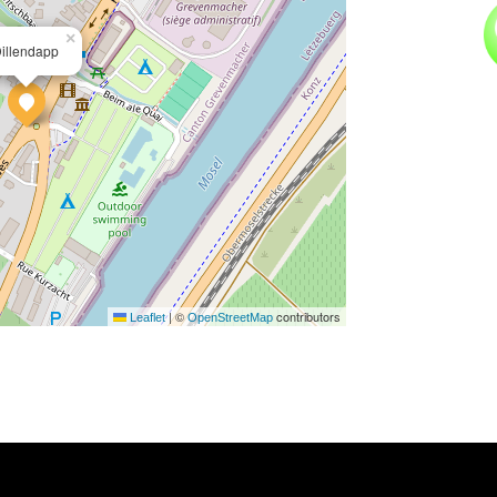
×
illendapp
|
©
contributors
Leaflet
OpenStreetMap