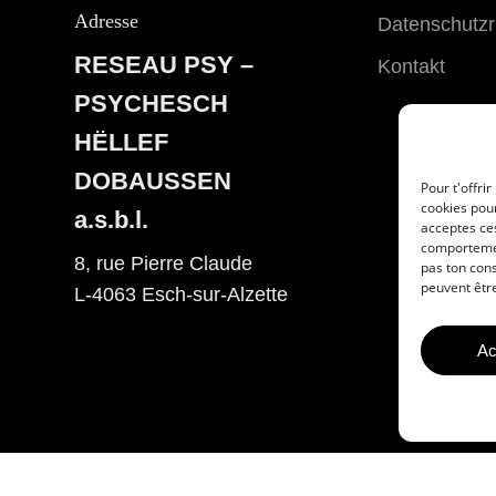
Adresse
Datenschutzri
RESEAU PSY –
Kontakt
PSYCHESCH
HËLLEF
DOBAUSSEN
Pour t'offri
cookies pour
a.s.b.l.
acceptes ces
comportement
8, rue Pierre Claude
pas ton cons
peuvent être
L-4063 Esch-sur-Alzette
Ac