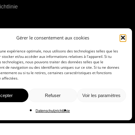
chtlinie
Gérer le consentement aux cookies
r une expérience optimale, nous utilisons des technologies telles que les
 stocker et/ou accéder aux informations relatives à l'appareil. Si tu
 technologies, nous pouvons traiter des données telles que le
 de navigation ou des identifiants uniques sur ce site. Si tu ne donnes
entement ou si tu le retires, certaines caractéristiques et fonctions
 affectées.
cepter
Refuser
Voir les paramètres
Datenschutzrichtlinie