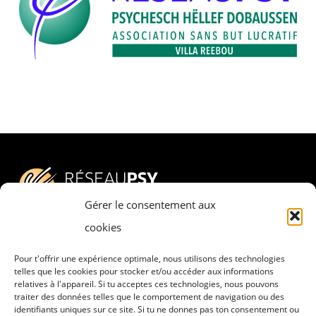
Gérer le consentement aux
cookies
Pour t'offrir une expérience optimale, nous utilisons des technologies
Adresse
telles que les cookies pour stocker et/ou accéder aux informations
relatives à l'appareil. Si tu acceptes ces technologies, nous pouvons
RESEAU PSY – PSYCHESCH HËLLEF
traiter des données telles que le comportement de navigation ou des
DOBAUSSEN a.s.b.l.
identifiants uniques sur ce site. Si tu ne donnes pas ton consentement ou