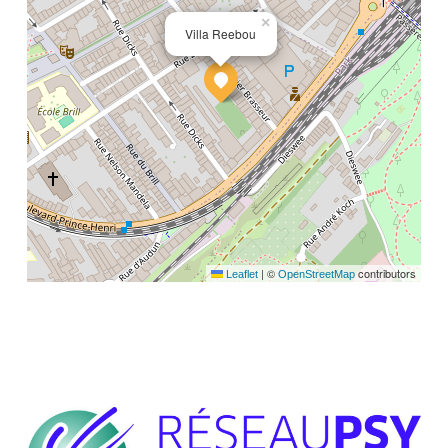
×
Villa Reebou
|
©
contributors
Leaflet
OpenStreetMap