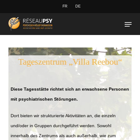
Skip
FR
DE
to
Close
Menu
main
Menu
content
Tageszentrum „Villa Reebou“
Diese Tagesstätte richtet sich an erwachsene Personen
mit psychiatrischen Störungen.
Dort bieten wir strukturierte Aktivitäten an, die einzeln
und/oder in Gruppen durchgeführt werden. Sowohl
innerhalb des Zentrums als auch außerhalb, wie zum