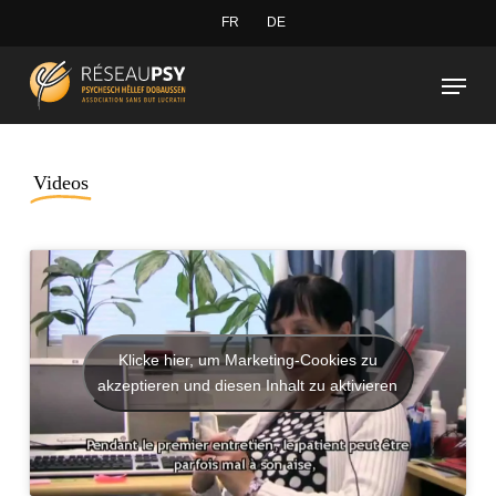
Skip
FR
DE
to
Close
Menu
main
Menu
content
Videos
Klicke hier, um Marketing-Cookies zu
akzeptieren und diesen Inhalt zu aktivieren