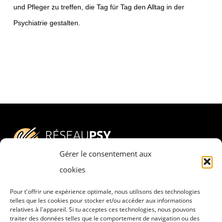
und Pfleger zu treffen, die Tag für Tag den Alltag in der
Psychiatrie gestalten.
Gérer le consentement aux
cookies
Pour t'offrir une expérience optimale, nous utilisons des technologies
Adresse
telles que les cookies pour stocker et/ou accéder aux informations
relatives à l'appareil. Si tu acceptes ces technologies, nous pouvons
RESEAU PSY – PSYCHESCH HËLLEF
traiter des données telles que le comportement de navigation ou des