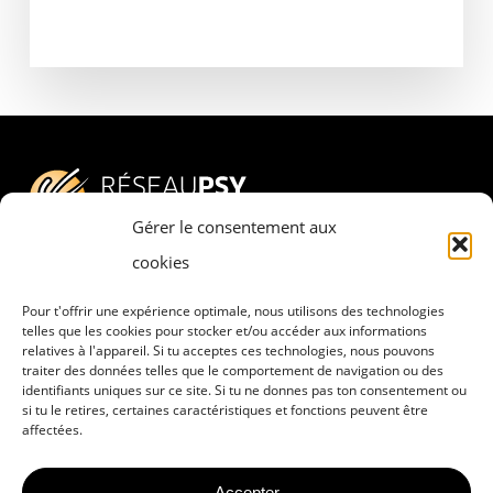
Gérer le consentement aux
cookies
Pour t'offrir une expérience optimale, nous utilisons des technologies
Adresse
telles que les cookies pour stocker et/ou accéder aux informations
relatives à l'appareil. Si tu acceptes ces technologies, nous pouvons
RESEAU PSY – PSYCHESCH HËLLEF
traiter des données telles que le comportement de navigation ou des
DOBAUSSEN a.s.b.l.
identifiants uniques sur ce site. Si tu ne donnes pas ton consentement ou
si tu le retires, certaines caractéristiques et fonctions peuvent être
8, rue Pierre Claude
affectées.
L-4063 Esch-sur-Alzette
Accepter