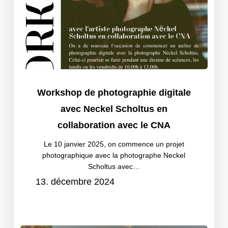
digitale
avec
Neckel
Scholtus
en
Workshop
collaboration
Workshop de photographie digitale
de
avec
avec Neckel Scholtus en
photographie
le
collaboration avec le CNA
digitale
CNA
avec
Le 10 janvier 2025, on commence un projet
photographique avec la photographe Neckel
Neckel
Scholtus avec…
Scholtus
13. décembre 2024
en
collaboration
avec