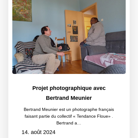
Projet
le
photographique
CNA
avec
Bertrand
Meunier
Projet
Projet photographique avec
photographique
Bertrand Meunier
avec
Bertrand
Bertrand Meunier est un photographe français
faisant partie du collectif « Tendance Floue» .
Meunier
Bertrand a…
14. août 2024