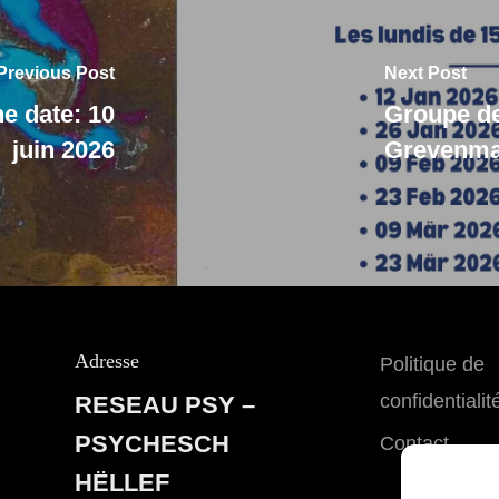
Previous Post
Next Post
ne date: 10
Groupe de
juin 2026
Grevenma
Adresse
Politique de
confidentialit
RESEAU PSY –
PSYCHESCH
Contact
HËLLEF