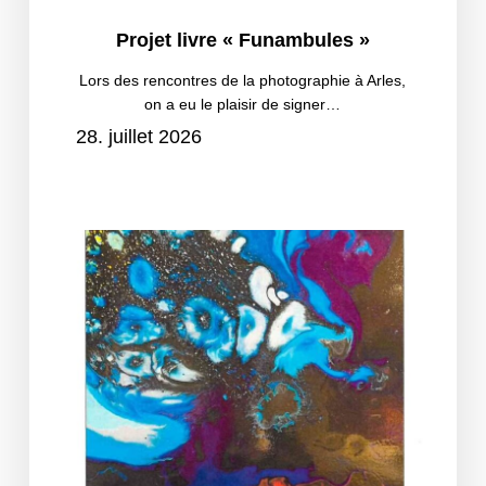
Projet
Projet livre « Funambules »
livre
« Funambules »
Lors des rencontres de la photographie à Arles,
on a eu le plaisir de signer…
28. juillet 2026
Psychiatrie
Trialog
–
prochaine
date:
10
juin