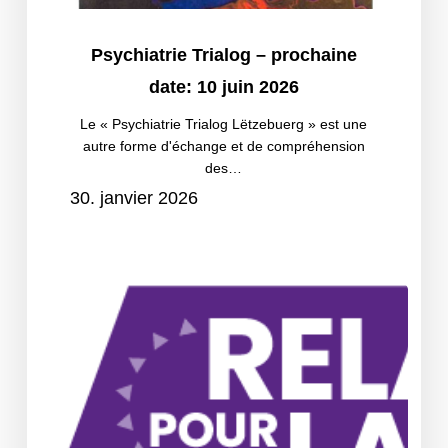
2026
Psychiatrie
Psychiatrie Trialog – prochaine
Trialog
date: 10 juin 2026
–
prochaine
Le « Psychiatrie Trialog Lëtzebuerg » est une
autre forme d'échange et de compréhension
date:
des…
10
30. janvier 2026
juin
2026
Relais
pour
la
Vie
2026