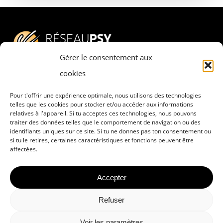
Gérer le consentement aux
cookies
Pour t'offrir une expérience optimale, nous utilisons des technologies
Adresse
telles que les cookies pour stocker et/ou accéder aux informations
relatives à l'appareil. Si tu acceptes ces technologies, nous pouvons
RESEAU PSY – PSYCHESCH HËLLEF
traiter des données telles que le comportement de navigation ou des
DOBAUSSEN a.s.b.l.
identifiants uniques sur ce site. Si tu ne donnes pas ton consentement ou
si tu le retires, certaines caractéristiques et fonctions peuvent être
8, rue Pierre Claude
affectées.
L-4063 Esch-sur-Alzette
Accepter
Refuser
Politique de confidentialité
Voir les paramètres