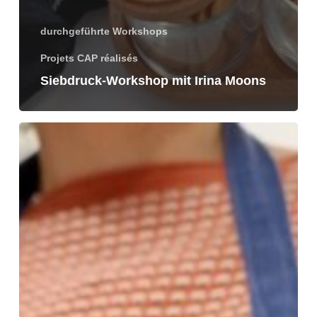
durchgeführte Workshops
Projets CAP réalisés
Siebdruck-Workshop mit Irina Moons
Fotoprojekt
mit
dem
CNA