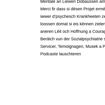
Mentale an Liewen Dobaussen am 
Merci fir dass si dësen Projet erm
iwwer d’psychesch Krankheeten ze 
loossen domat si eis kënnen zielen
aneren Léit och Hoffnung a Courag
Beräich vun der Sozialpsychiatrie
Servicer, Temoignagen, Musek a Po
Podcaste lauschteren