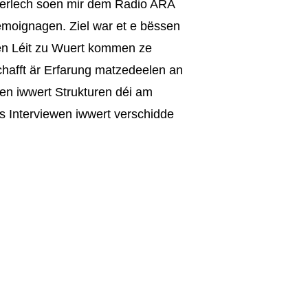
ierlech soen mir dem Radio ARA
Temoignagen. Ziel war et e bëssen
fen Léit zu Wuert kommen ze
schafft är Erfarung matzedeelen an
en iwwert Strukturen déi am
s Interviewen iwwert verschidde