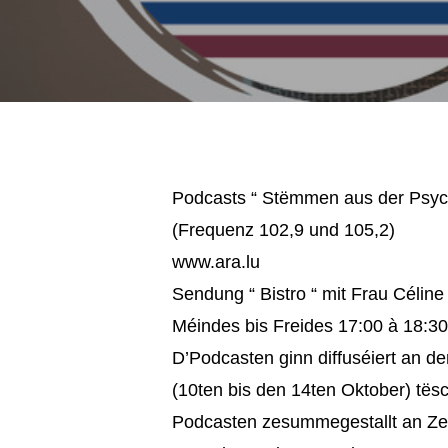
Podcasts “ Stëmmen aus der Psych
(Frequenz 102,9 und 105,2)
www.ara.lu
Sendung “ Bistro “ mit Frau Céline
Méindes bis Freides 17:00 à 18:3
D’Podcasten ginn diffuséiert an d
(10ten bis den 14ten Oktober) tës
Podcasten zesummegestallt an Z