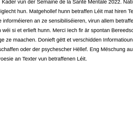
Kader vun der Semaine de la Santé Mentale 2022. Nat
éiglecht hun. Matgehollef hunn betraffen Léit mat hiren 
informéieren an ze sensibiliséieren, virun allem betraf
 wéi si et erlieft hunn. Merci Iech fir är spontan Bereed
e ze maachen. Donieft gëtt et verschidden Informatioun
 schaffen oder der psychescher Hëllef. Eng Mëschung au
esie an Texter vun betraffenen Léit.