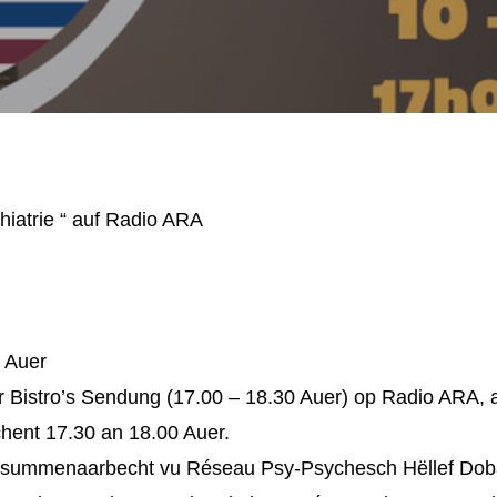
iatrie “ auf Radio ARA
0 Auer
er Bistro’s Sendung (17.00 – 18.30 Auer) op Radio ARA, 
chent 17.30 an 18.00 Auer.
esummenaarbecht vu Réseau Psy-Psychesch Hëllef Doba