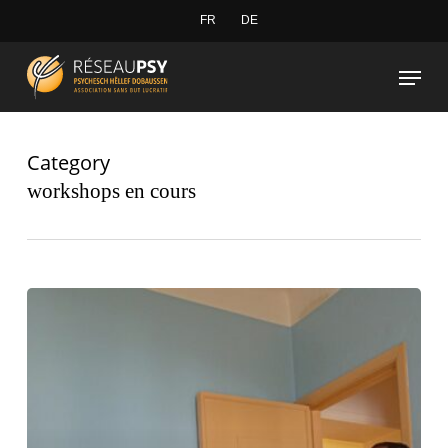
Skip
FR
DE
to
Close
Menu
main
Menu
content
Category
workshops en cours
Projet
photographique
avec
Bertrand
Meunier