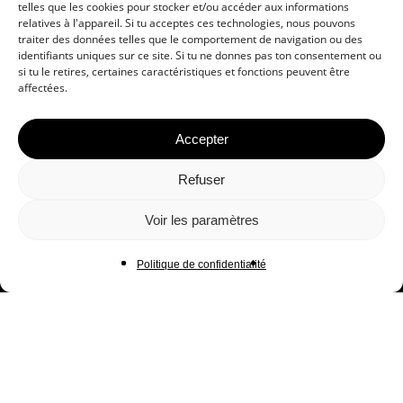
telles que les cookies pour stocker et/ou accéder aux informations
relatives à l'appareil. Si tu acceptes ces technologies, nous pouvons
traiter des données telles que le comportement de navigation ou des
identifiants uniques sur ce site. Si tu ne donnes pas ton consentement ou
si tu le retires, certaines caractéristiques et fonctions peuvent être
affectées.
Accepter
Refuser
Voir les paramètres
Adresse
RESEAU PSY – PSYCHESCH HËLLEF
Politique de confidentialité
DOBAUSSEN a.s.b.l.
8, rue Pierre Claude
L-4063 Esch-sur-Alzette